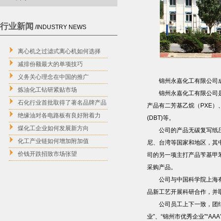
行业新闻
/INDUSTRY NEWS
离心机之过滤式离心机如何选择
减排份额最大的单项技巧
义务关心理念在中国的推广
锦州永嘉化工有限公司成立
炼油化工钻研紧贴市场
锦州永嘉化工有限公司是以
石化行业首批取得了著名品牌产品
产品有二芳基乙烷（PXE）、
绝缘油对各电路板有良好附着力
(DBT)等。
煤化工企业如何发展新方向
公司的产品无碳复写纸压敏染
化工产业链如何增加附加值
尼、台湾等国家和地区，其中
价钱开跌招致市场张望
司的另一项主打产品苄基甲苯
采购产品。
公司与中国科学院上海有机
品新工艺开展科研合作，并
公司员工上下一致，团结一
业”、“锦州市优秀企业”“A