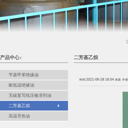
产品中心
二芳基乙烷
/
苄基甲苯绝缘油
2021-06-28 16:04
时间:
来源:
作者
耐低温绝缘油
无碳复写纸压敏溶剂油
二芳基乙烷
高温导热油