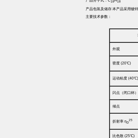
产品分子式：C
H
18
18
产品包装及储存:本产品采用镀锌
主要技术参数：
外观
密度 (20℃)
运动粘度 (40℃
闪点（闭口杯
倾点
25
折射率 η
D
比色散 (25℃)